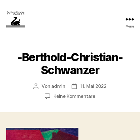
Menü
Modulverlag
-Berthold-Christian-
Schwanzer
Von
admin
11. Mai 2022
Beitragsautor
Beitragsdatum
zu
Keine Kommentare
-
Berthold-
Christian-
Schwanzer